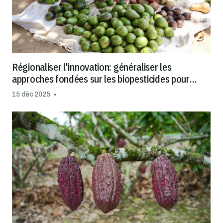
Régionaliser l'innovation: généraliser les
approches fondées sur les biopesticides pour
faciliter un commerce sûr
15 déc 2025