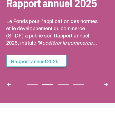
Rapport annuel 2025
Le Fonds pour l’application des normes
et le développement du commerce
(STDF) a publié son Rapport annuel
2025, intitulé
"Accélérer le commerce
sûr : de l’innovation au passage à
l’échelle"
. Ce rapport marque la
Rapport annuel 2025
première année de mise en œuvre de la
Stratégie du STDF 2025-2030.
S’appuyant sur les 20 années
d’expérience et de réalisations du
STDF, cette stratégie définit une feuille
de route visant à faciliter un commerce
sûr qui contribue à une croissance