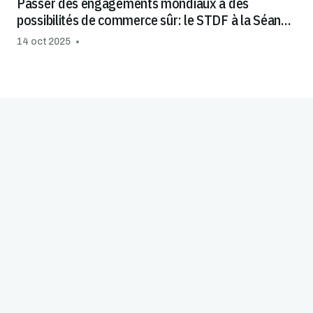
Passer des engagements mondiaux à des
possibilités de commerce sûr: le STDF à la Séance
thématique de l'OMC sur le traitement spécial et
14 oct 2025
différencié (TSD)
Bonnes Pratiques