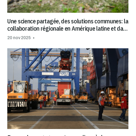
Une science partagée, des solutions communes: la
collaboration régionale en Amérique latine et dans
les Caraïbes contribue à lutter contre le cadmium
20 nov 2025
dans le cacao et le chocolat