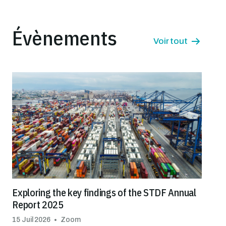
économique durable, à la réduction de
la pauvreté, à la sécurité sanitaire des
Évènements
produits alimentaires et au
Voir tout
renforcement de la résilience face au
changement climatique.
Exploring the key findings of the STDF Annual
Report 2025
15 Juil 2026
Zoom