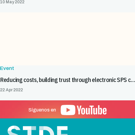
10 May 2022
Event
Reducing costs, building trust through electronic SPS certification
22 Apr 2022
Síguenos en
Pie de página