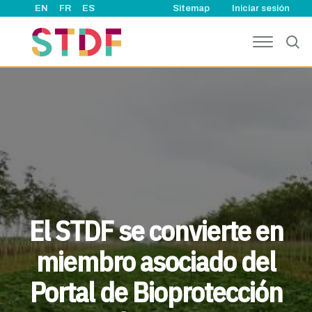
User account
Pasar al contenido principal
EN
FR
ES
Sitemap
Iniciar sesión
El STDF se convierte en
miembro asociado del
Portal de Bioprotección