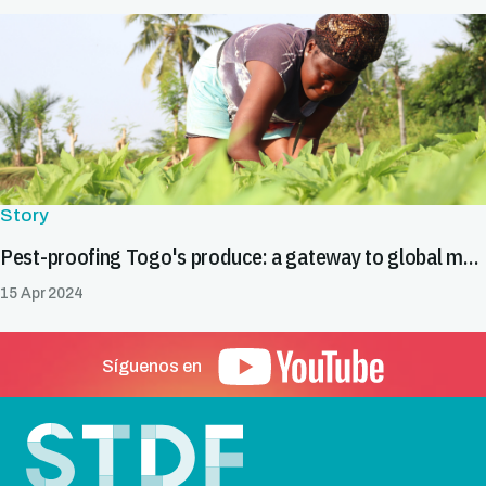
Story
Pest-proofing Togo's produce: a gateway to global markets
15 Apr 2024
Síguenos en
Pie de página