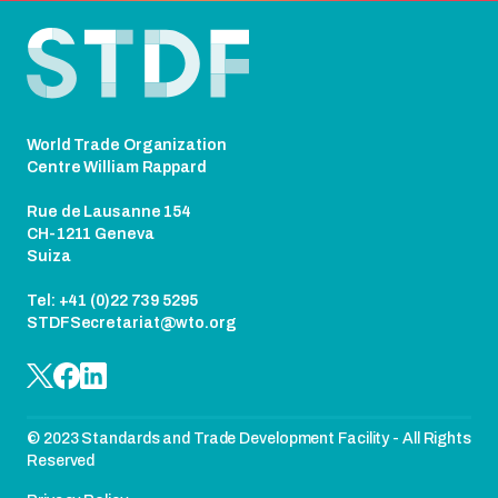
Pie de página
World Trade Organization
Centre William Rappard
Rue de Lausanne 154
CH-1211 Geneva
Suiza
Tel: +41 (0)22 739 5295
STDFSecretariat@wto.org
© 2023 Standards and Trade Development Facility - All Rights
Reserved