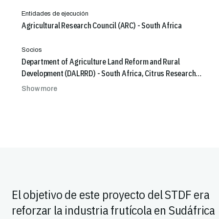
Entidades de ejecución
Agricultural Research Council (ARC) - South Africa
Socios
Department of Agriculture Land Reform and Rural
Development (DALRRD) - South Africa, Citrus Research
International (CRI) - South Africa, Stellenbosch University
Show more
(SU) - South Africa, Eduardo Mondlane University (EMU) -
Mozambique, Department of Plant Protection (DSV) -
Ministry of Agriculture - Mozambique, Royal Museum for
Central Africa (RMCA) - Department of Biology - Belgium
El objetivo de este proyecto del STDF era
reforzar la industria frutícola en Sudáfrica