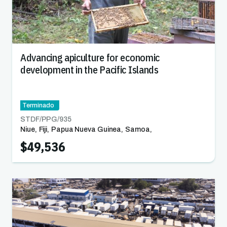
Advancing apiculture for economic
development in the Pacific Islands
Terminado
STDF/PPG/
935
Niue
,
Fiji
,
Papua Nueva Guinea
,
Samoa
,
Islas Salomón
,
Tonga
,
Vanuatu
$49,536