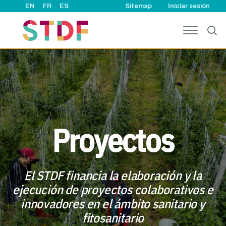
User account
Pasar al contenido principal
EN
FR
ES
Sitemap
Iniciar sesión
Proyectos
El STDF financia la elaboración y la
ejecución de proyectos colaborativos e
innovadores en el ámbito sanitario y
fitosanitario