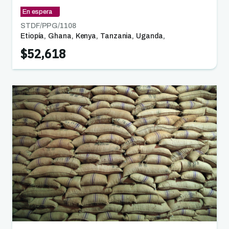
En espera
STDF/PPG/
1108
Etiopía
,
Ghana
,
Kenya
,
Tanzania
,
Uganda
,
Zambia
$52,618