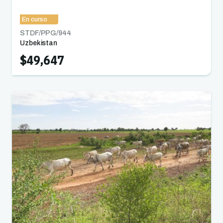
Uzbekistán
En curso
STDF/PPG/
944
Uzbekistan
$49,647