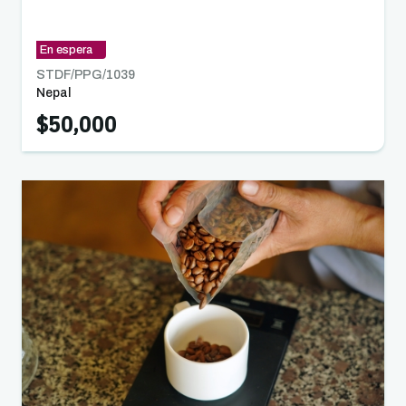
para los cítricos, las hierbas medicinales y los
productos alimenticios autóctonos
En espera
STDF/PPG/
1039
Nepal
$50,000