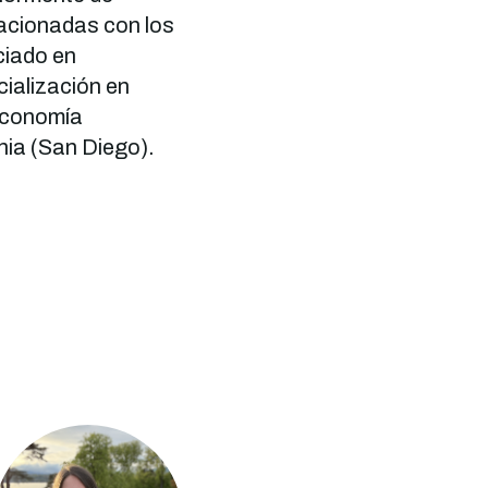
elacionadas con los
ciado en
cialización en
 Economía
rnia (San Diego).
Imagen