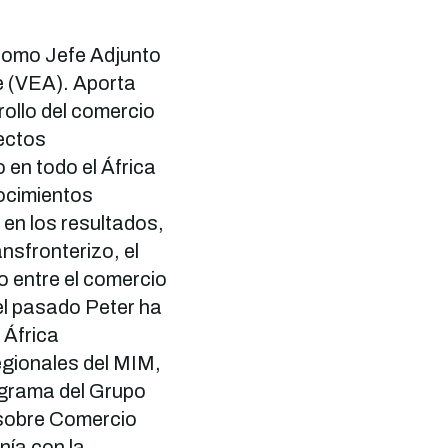
 como Jefe Adjunto
je (VEA). Aporta
rollo del comercio
yectos
 en todo el África
nocimientos
 en los resultados,
ansfronterizo, el
o entre el comercio
 el pasado Peter ha
 África
regionales del MIM,
ograma del Grupo
 sobre Comercio
nía con la