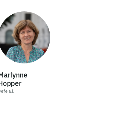
Imagen
Marlynne
Hopper
efe a.i.