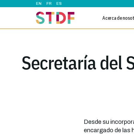
Pasar al contenido principal
EN
FR
ES
Acerca de noso
Secretaría del
Desde su incorpor
encargado de las 