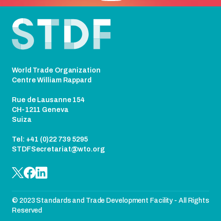
Pie de página
World Trade Organization
Centre William Rappard
Rue de Lausanne 154
CH-1211 Geneva
Suiza
Tel: +41 (0)22 739 5295
STDFSecretariat@wto.org
© 2023 Standards and Trade Development Facility - All Rights
Reserved