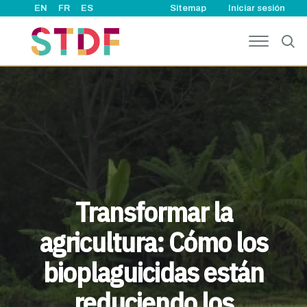
User account
Pasar al contenido principal
EN
FR
ES
Sitemap
Iniciar sesión
Transformar la
agricultura: Cómo los
bioplaguicidas están
reduciendo los