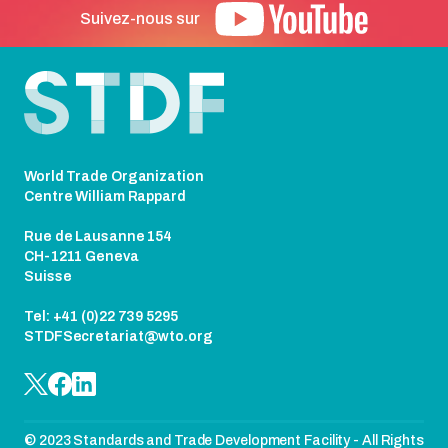
Suivez-nous sur
Pied de page
World Trade Organization
Centre William Rappard
Rue de Lausanne 154
CH-1211 Geneva
Suisse
Tel: +41 (0)22 739 5295
STDFSecretariat@wto.org
© 2023 Standards and Trade Development Facility - All Rights