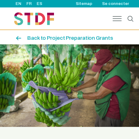
User account
Aller au contenu principal
EN
FR
ES
Sitemap
Se connecter
Back to Project Preparation Grants
Image