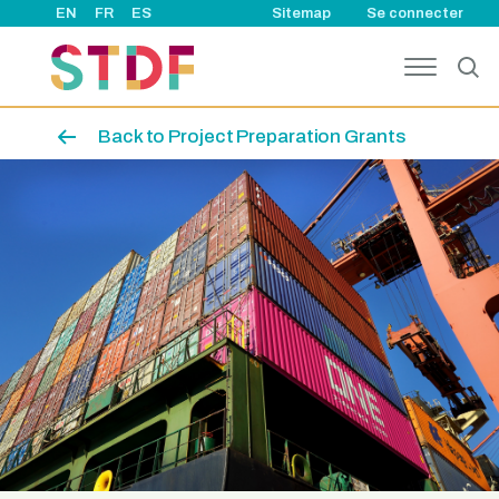
User account
Aller au contenu principal
EN
FR
ES
Sitemap
Se connecter
Back to Project Preparation Grants
Image