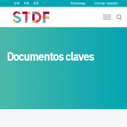
User account
Pasar al contenido principal
EN
FR
ES
Sitemap
Iniciar sesión
Documentos claves