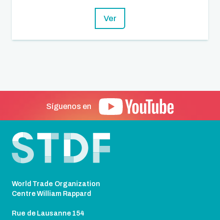
Ver
Síguenos en
Pie de página
World Trade Organization
Centre William Rappard
Rue de Lausanne 154