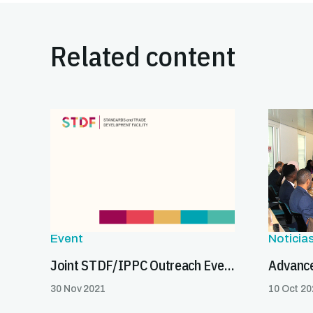
Related content
Event
Noticia
Joint STDF/IPPC Outreach Event on the PCE Facilitators project
30 Nov 2021
10 Oct 20