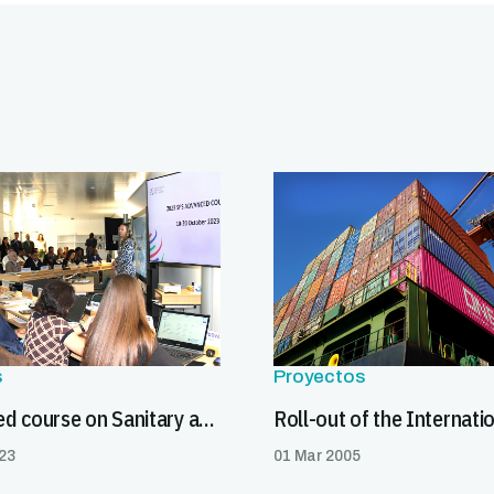
s
Proyectos
Advanced course on Sanitary and Phytosanitary Agreement begins in Geneva
23
01 Mar 2005