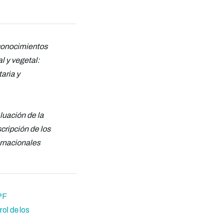
conocimientos
l y vegetal:
aria y
luación de la
cripción de los
ernacionales
PF
ol de los