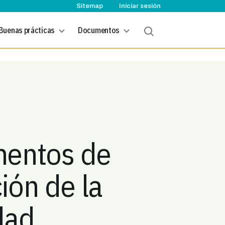
User account menu
Sitemap
Iniciar sesión
Buenas prácticas
Documentos
mentos de
ión de la
dad