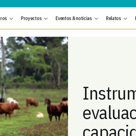
tros
Proyectos
Eventos & noticias
Relatos
Instru
evaluac
capaci