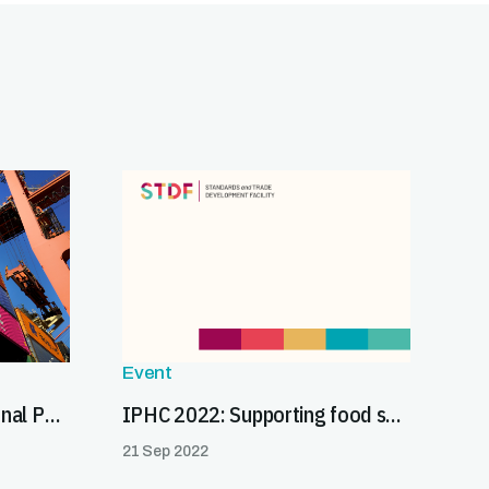
Event
Roll-out of the International Portal on food safety, animal and plant health
IPHC 2022: Supporting food security through international grain and seed trade and investment
21 Sep 2022