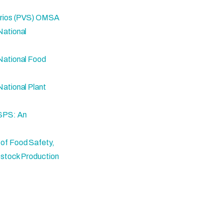
narios (PVS) OMSA
National
National Food
National Plant
 SPS: An
 of Food Safety,
estock Production